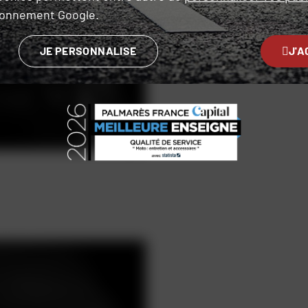
ironnement Google.
JE PERSONNALISE
J'A