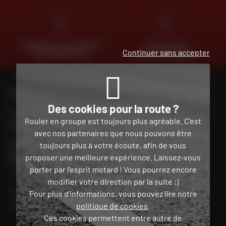
PAIEMENT EN PLUSIEURS
TROUVER SA
Continuer sans accepter
FOIS SANS FRAIS
MOTO D'OCCASION
CONTACTEZ-NOUS
Des cookies pour la route ?
Nos conseillers motos sont à votre écoute au
Rouler en groupe est toujours plus agréable. C'est
04 73 26 85 69
du lundi au vendredi
de 9h00 à 18h30
avec nos partenaires que nous pouvons être
toujours plus à votre écoute, afin de vous
POUR CONTACTER DAFY MOTO GUADELOUPE / BAIE
proposer une meilleure expérience. Laissez-vous
MAHAUT
porter par l'esprit motard ! Vous pourrez encore
+59 05 90 54 03 03
modifier votre direction par la suite ;)
Mon compte
Pour plus d'informations, vous pouvez lire notre
politique de cookies
.
Contact
Ces cookies permettent entre autre de