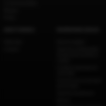
Le mot du président
Marques
Presse
AIDE ET CONSEILS
INFORMATIONS LÉGALES
FAQ & Aide
Mentions légales
Livraison
Charte de confidentialité,
données personnelles et
cookies
Conditions générales de
vente Dafy
Protection de vos données
personnelles
Garanties de paiement
Retours