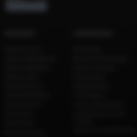
GROUPE DAFY
L'EXPERTISE DAFY
Dafy Moto France
Nos services
Dafy Moto Belgique (FR)
Découvrez les tests Dafy
Dafy Moto België (NL)
Dafy vous conseille
Dafy Moto Italia
Guides d'achat
Dafy Moto Réunion
Guide des tailles
Dafy Moto Martinique
Live Shopping
Motos d'occasion
Tous nos codes promos
Recrutement
Constructeurs motos et
scooters
Notre histoire
Dafy pour les professionnels
Qui sommes nous ?