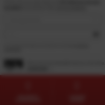
Profitez des bons plans Dafy et de
10 € offerts lors de votre
inscription
à la newsletter Dafy.
Voir les conditions
Votre type de moto
OK
En soumettant ce formulaire, je reconnais avoir lu et accepté
la charte de
confidentialité
.
Retrouvez toute l'actualité moto sur notre blog.
JE DÉCOUVRE
DES EXPERTS
LIVRAISON
À VOTRE ÉCOUTE
OFFERTE