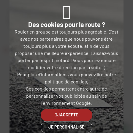
ALL ONE
Sacoche de réservoir Gamera
Prix public conseillé en France
Des cookies pour la route ?
métropolitaine : 45,83 € HT
Rouler en groupe est toujours plus agréable. C'est
45,83 €
avec nos partenaires que nous pouvons être
toujours plus à votre écoute, afin de vous
proposer une meilleure expérience. Laissez-vous
30 articles
sur 1641
porter par l'esprit motard ! Vous pourrez encore
modifier votre direction par la suite ;)
Pour plus d'informations, vous pouvez lire notre
AFFICHER PLUS DE PRODUITS
politique de cookies
.
Ces cookies permettent entre autre de
personnaliser vos publicités
au sein de
Nos visiteurs ont aussi consulté
l'environnement Google.
J'ACCEPTE
JE PERSONNALISE