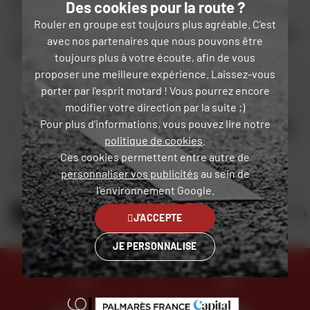
Restez connectés
Des cookies pour la route ?
Rouler en groupe est toujours plus agréable. C'est
Profitez des bons plans Dafy et de
10 € offerts lors de votre
avec nos partenaires que nous pouvons être
inscription
à la newsletter Dafy.
Voir les conditions
toujours plus à votre écoute, afin de vous
proposer une meilleure expérience. Laissez-vous
Votre type de moto
porter par l'esprit motard ! Vous pourrez encore
modifier votre direction par la suite ;)
Pour plus d'informations, vous pouvez lire notre
OK
politique de cookies
.
Ces cookies permettent entre autre de
En soumettant ce formulaire, je reconnais avoir lu et accepté
la charte de
personnaliser vos publicités
au sein de
confidentialité
.
l'environnement Google.
Retrouvez toute l'actualité moto sur notre blog.
J'ACCEPTE
JE DÉCOUVRE
JE PERSONNALISE