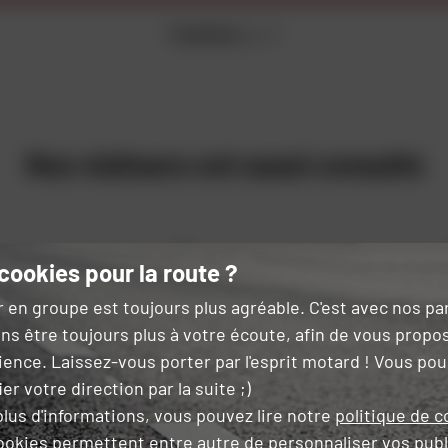
11 articles
sur 11
Nos visiteurs ont aussi consulté
cookies pour la route ?
r en groupe est toujours plus agréable. C'est avec nos p
ns être toujours plus à votre écoute, afin de vous propo
ience. Laissez-vous porter par l'esprit motard ! Vous po
er votre direction par la suite ;)
lus d'informations, vous pouvez lire notre
politique de c
ookies permettent entre autre de
personnaliser vos publ