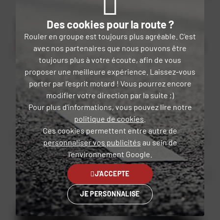
Des cookies pour la route ?
Rouler en groupe est toujours plus agréable. C'est
avec nos partenaires que nous pouvons être
toujours plus à votre écoute, afin de vous
proposer une meilleure expérience. Laissez-vous
porter par l'esprit motard ! Vous pourrez encore
PRIX FLASH
PRIX FLASH
modifier votre direction par la suite ;)
Pour plus d'informations, vous pouvez lire notre
IXON
IXON
politique de cookies
.
Baskets Bull 2 Waterproof
Baskets Bull 2 Waterproof
Ces cookies permettent entre autre de
Prix public conseillé en France
Prix public conseillé en France
personnaliser vos publicités
au sein de
métropolitaine : 158,33 € HT
métropolitaine : 158,33 € HT
l'environnement Google.
112,78 €
112,78 €
J'ACCEPTE
JE PERSONNALISE