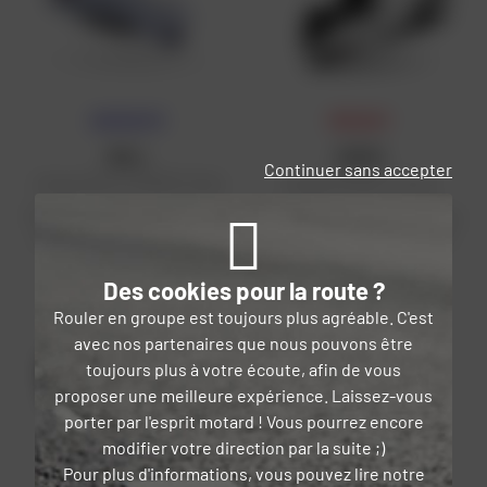
NOUVEAUTÉ
PRIX DAFY
BELL
AIROH
Continuer sans accepter
Casque Moto-10 MIPS® Solid
Casque Aviator 3 Color
Prix public conseillé en France
Prix public conseillé en France
métropolitaine : 416,66 € HT
métropolitaine : 533,33 € HT
416,66 €
431,99 €
Des cookies pour la route ?
Rouler en groupe est toujours plus agréable. C'est
avec nos partenaires que nous pouvons être
toujours plus à votre écoute, afin de vous
proposer une meilleure expérience. Laissez-vous
porter par l'esprit motard ! Vous pourrez encore
modifier votre direction par la suite ;)
Pour plus d'informations, vous pouvez lire notre