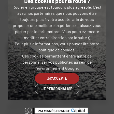
Des cookies pour la route ?
SRA
Rouler en groupe est toujours plus agréable. C'est
Prix public conseillé en France
avec nos partenaires que nous pouvons être
métropolitaine : 20,83 € HT
Prix public conseillé en France
20,83 €
toujours plus à votre écoute, afin de vous
métropolitaine : 85,75 € HT
62,67 €
proposer une meilleure expérience. Laissez-vous
porter par l'esprit motard ! Vous pourrez encore
modifier votre direction par la suite ;)
Pour plus d'informations, vous pouvez lire notre
politique de cookies
.
Ces cookies permettent entre autre de
personnaliser vos publicités
au sein de
l'environnement Google.
J'ACCEPTE
JE PERSONNALISE
ABUS
ABUS
Bloque-disque Granit™
Bloque-disque Granit™ Sledg
Detecto XPlus 8008 2.0 SRA
77 - SRA