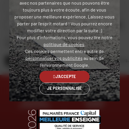
avec nos partenaires que nous pouvons être
Votre type de moto
toujours plus à votre écoute, afin de vous
proposer une meilleure expérience. Laissez-vous
porter par l'esprit motard ! Vous pourrez encore
OK
modifier votre direction par la suite ;)
Pour plus d'informations, vous pouvez lire notre
En soumettant ce formulaire, je reconnais avoir lu et accepté
la charte de
politique de cookies
.
confidentialité
.
Ces cookies permettent entre autre de
personnaliser vos publicités
au sein de
Retrouvez toute l'actualité moto sur notre blog.
l'environnement Google.
JE DÉCOUVRE
J'ACCEPTE
JE PERSONNALISE
DES EXPERTS
LIVRAISON
À VOTRE ÉCOUTE
OFFERTE