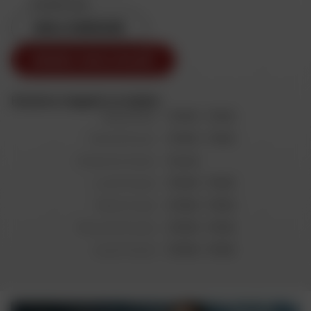
Guadeloupe
VOIR L'ITINÉRAIRE
RENDEZ-VOUS ATELIER
Horaires magasin et atelier
Aujourd'hui
07h30 - 17h00
Samedi 8 août
07h30 - 17h00
Dimanche 9 août
Fermé
Lundi 10 août
07h30 - 17h00
Mardi 11 août
07h30 - 17h00
Mercredi 12 août
07h30 - 17h00
Jeudi 13 août
07h30 - 17h00