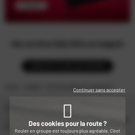
Nos services Dafy Moto en magasin
CONSULTER LA FOIRE AUX QUESTIONS
ACCUEIL
MAGASINS
DAFY MOTO GUADELOUPE / BAIE MAHAUT
Continuer sans accepter
Restez connectés
Profitez des bons plans Dafy et de
10 € offerts lors de votre
Des cookies pour la route ?
inscription
à la newsletter Dafy.
Voir les conditions
Rouler en groupe est toujours plus agréable. C'est