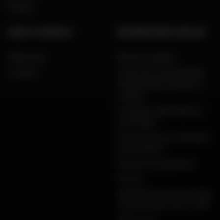
Presse
AIDE ET CONSEILS
INFORMATIONS LÉGALES
FAQ & Aide
Mentions légales
Livraison
Charte de confidentialité,
données personnelles et
cookies
Conditions générales de
vente Dafy
Protection de vos données
personnelles
Garanties de paiement
Retours
Déclarations de conformité
produits Dafy, All One, DMP
Plan du site