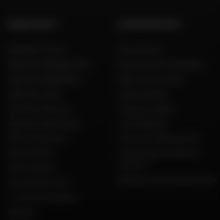
GROUPE DAFY
L'EXPERTISE DAFY
Dafy Moto France
Nos services
Dafy Moto Belgique (FR)
Découvrez les tests Dafy
Dafy Moto België (NL)
Dafy vous conseille
Dafy Moto Italia
Guides d'achat
Dafy Moto Réunion
Guide des tailles
Dafy Moto Martinique
Live Shopping
Motos d'occasion
Tous nos codes promos
Recrutement
Constructeurs motos et
scooters
Notre histoire
Dafy pour les professionnels
Qui sommes nous ?
Le mot du président
Marques