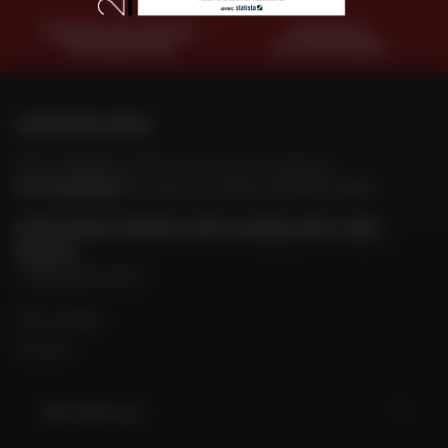
PAIEMENT EN PLUSIEURS
TROUVER SA
FOIS SANS FRAIS
MOTO D'OCCASION
CONTACTEZ-NOUS
Nos conseillers motos sont à votre écoute au
04 73 26 85 69
du lundi au vendredi
de 9h00 à 18h30
POUR CONTACTER DAFY MOTO GUADELOUPE / BAIE
MAHAUT
+59 05 90 54 03 03
Mon compte
Contact
Guadeloupe