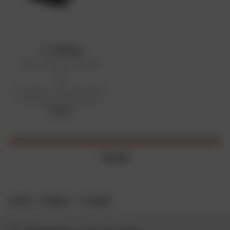
T.J. MARVIN
Protège chaussures Rubber
A09
Prix public conseillé en France
métropolitaine : 11,67 € HT
11,67 €
1 article
ACCUEIL
MARQUES
T.J. MARVIN