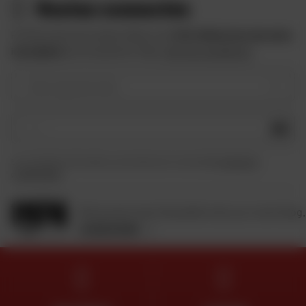
Restez connectés
Profitez des bons plans Dafy et de
10 € offerts lors de votre
inscription
à la newsletter Dafy.
Voir les conditions
Votre type de moto
OK
En soumettant ce formulaire, je reconnais avoir lu et accepté
la charte de
confidentialité
.
Retrouvez toute l'actualité moto sur notre blog.
JE DÉCOUVRE