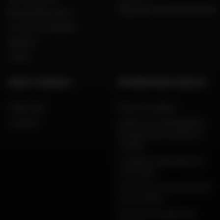
Dafy pour les professionnels
Qui sommes nous ?
Le mot du président
Marques
Presse
AIDE ET CONSEILS
INFORMATIONS LÉGALES
FAQ & Aide
Mentions légales
Livraison
Charte de confidentialité,
données personnelles et
cookies
Conditions générales de
vente Dafy
Protection de vos données
personnelles
Garanties de paiement