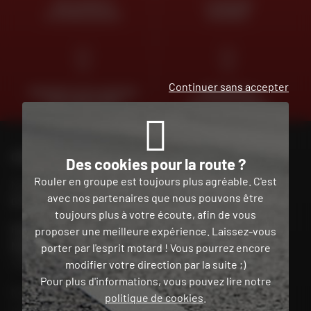
DES EXPERTS
LIVRAISON
À VOTRE ÉCOUTE
OFFERTE
Continuer sans accepter
PAIEMENT EN PLUSIEURS
TROUVER SA
FOIS SANS FRAIS
MOTO D'OCCASION
CONTACTEZ-NOUS
Des cookies pour la route ?
Rouler en groupe est toujours plus agréable. C'est
Nos conseillers motos sont à votre écoute au
avec nos partenaires que nous pouvons être
04 73 26 85 69
du lundi au vendredi
de 9h00 à 18h30
toujours plus à votre écoute, afin de vous
POUR CONTACTER DAFY MOTO GUADELOUPE / BAIE
proposer une meilleure expérience. Laissez-vous
MAHAUT
porter par l'esprit motard ! Vous pourrez encore
+59 05 90 54 03 03
modifier votre direction par la suite ;)
Pour plus d'informations, vous pouvez lire notre
Mon compte
politique de cookies
.