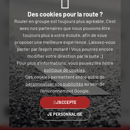
DORSALES INTÉGRÉES ALPINESTARS
Des cookies pour la route ?
Rouler en groupe est toujours plus agréable. C'est
Restez connectés
avec nos partenaires que nous pouvons être
toujours plus à votre écoute, afin de vous
Profitez des bons plans Dafy et de
10 € offerts lors de votre
proposer une meilleure expérience. Laissez-vous
inscription
à la newsletter Dafy.
Voir les conditions
porter par l'esprit motard ! Vous pourrez encore
modifier votre direction par la suite ;)
Votre type de moto
Pour plus d'informations, vous pouvez lire notre
politique de cookies
.
OK
Ces cookies permettent entre autre de
personnaliser vos publicités
au sein de
En soumettant ce formulaire, je reconnais avoir lu et accepté
la charte de
l'environnement Google.
confidentialité
.
J'ACCEPTE
Retrouvez toute l'actualité moto sur notre blog.
JE PERSONNALISE
JE DÉCOUVRE