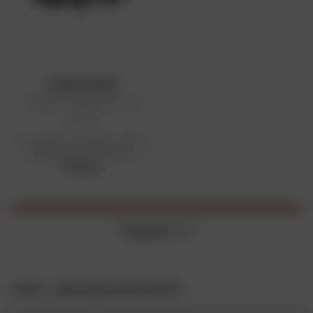
TECNO GLOBE
Poignées Chauffantes Luxe
120mm
Prix public conseillé en France
métropolitaine : 58,29 € HT
58,29 €
3 articles
sur 3
ACCUEIL
IDÉES CADEAUX HIGH TECH MOTO