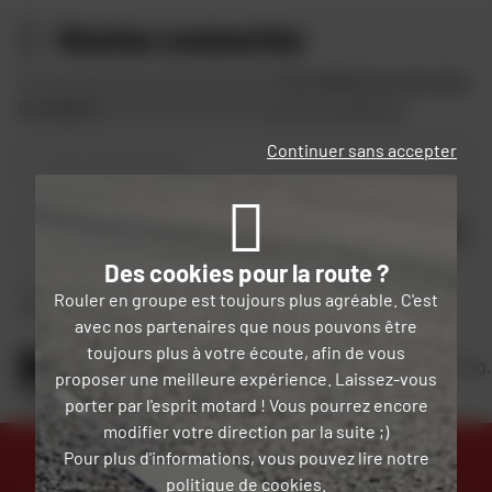
Restez connectés
Profitez des bons plans Dafy et de
10 € offerts lors de votre
inscription
à la newsletter Dafy.
Voir les conditions
Continuer sans accepter
Votre type de moto
OK
Des cookies pour la route ?
En soumettant ce formulaire, je reconnais avoir lu et accepté
la charte de
Rouler en groupe est toujours plus agréable. C'est
confidentialité
.
avec nos partenaires que nous pouvons être
toujours plus à votre écoute, afin de vous
Retrouvez toute l'actualité moto sur notre blog.
proposer une meilleure expérience. Laissez-vous
JE DÉCOUVRE
porter par l'esprit motard ! Vous pourrez encore
modifier votre direction par la suite ;)
Pour plus d'informations, vous pouvez lire notre
politique de cookies
.