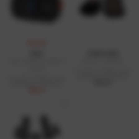
PRIX FLASH
SENA
TECNO GLOBE
Intercom Bluetooth® SMH5 FM
Manchons Chauffants
universel
Prix public conseillé en France
métropolitaine : 108,29 € HT
Prix public conseillé en France
108,29 €
métropolitaine : 107,50 € HT
90,47 €