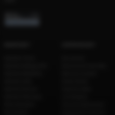
GROUPE DAFY
L'EXPERTISE DAFY
Dafy Moto France
Nos services
Dafy Moto Belgique (FR)
Découvrez les tests Dafy
Dafy Moto België (NL)
Dafy vous conseille
Dafy Moto Italia
Guides d'achat
Dafy Moto Réunion
Guide des tailles
Dafy Moto Martinique
Live Shopping
Motos d'occasion
Tous nos codes promos
Recrutement
Constructeurs motos et