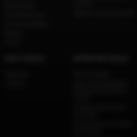
scooters
Notre histoire
Dafy pour les professionnels
Qui sommes nous ?
Le mot du président
Marques
Presse
AIDE ET CONSEILS
INFORMATIONS LÉGALES
FAQ & Aide
Mentions légales
Livraison
Charte de confidentialité,
données personnelles et
cookies
Conditions générales de
vente Dafy
Protection de vos données
personnelles