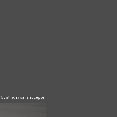
Continuer sans accepter