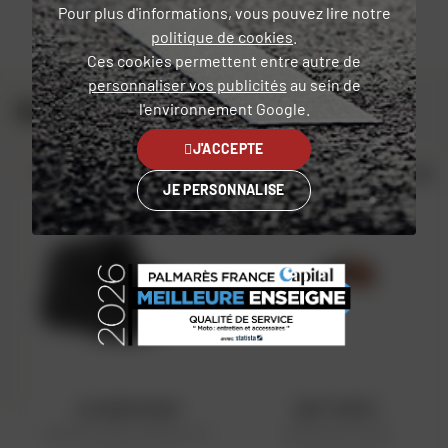
Pour plus d'informations, vous pouvez lire notre
politique de cookies
.
Voir la politique des avis
Ces cookies permettent entre autre de
personnaliser vos publicités
au sein de
Complétez votre équipement
l'environnement Google.
J'ACCEPTE
4.8/5
4.7/5
PRIX DAFY
JE PERSONNALISE
ALPINESTARS
DAFY MOTO
Baskets Sektor Waterproof
Clignotants Flash