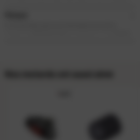
supérieure ou égale à 50€)
Éligible à la livraison Chronopost à domicile en 24h
Marque
ouvrés (payant en France métropolitaine avec un
Le Groupe Dafy, après avoir développé ses propres
supplément de 20€ pour la corse)
marques de
vêtements moto
, de bagagerie et de
casques
Éligible à la livraison Colissimo à domicile en 48h à 72h
moto
, a développé toute une gamme d’accessoires et
ouvrés (offert pour toute commande supérieure ou égale
d’entretien de la moto. Vous retrouverez divers accessoires
à 199€)
et outillages très utiles comme des ampoules, des
Retour et échange
clignotants
, des
rétroviseurs
moto
, des sangles, des
100 jours pour changer d'avis
guidons moto
, des
antivols
,
des outils
etc… Mais aussi
Nos motards ont aussi aimé
Retour et échange gratuits en France et en
toute une
gamme d’huile
et de produits d’entretien, tels
Belgique
que graisse-chaîne, liquide de freins, polish, et bien
d’autres. Retrouvez également une sélection de
bons plans
5.0/5
moto
pour vous équiper à prix avantageux.