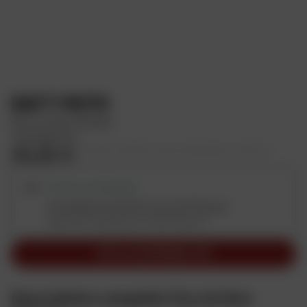
d
u
i
t
D
e
DAFY MOTO
s
Feu Arrière Diodes
c
Transparent
r
30,83 €
Prix public conseillé en France métropolitaine : 30,83 € HT
i
p
RETRAIT DISPONIBLE
t
i
Commande avion (livrée sous 10 à 15 jours)
Dafy Moto Guadeloupe / Baie Mahaut
o
n
VOIR LES DISPONIBILITÉS
N
o
s
Description complète Feu Arrière
m