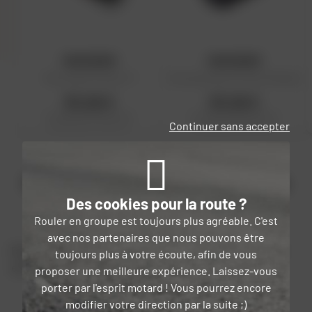
HIGHSIDER
HIGHSIDER
Feu arrière Conero T1
Feu de position Proton Module
33,29 €
33,29 €
Prix public conseillé en France
Prix public conseillé en France
Continuer sans accepter
métropolitaine : 33,29 € HT
métropolitaine : 33,29 € HT
Feu Arrière Diodes: L'expérience de
nos clients
Des cookies pour la route ?
Rouler en groupe est toujours plus agréable. C'est
avec nos partenaires que nous pouvons être
Pas encore d'avis, mais ça ne saurait tarder, la Dafy Team
toujours plus à votre écoute, afin de vous
est encore occupée à en profiter !
proposer une meilleure expérience. Laissez-vous
porter par l'esprit motard ! Vous pourrez encore
modifier votre direction par la suite ;)