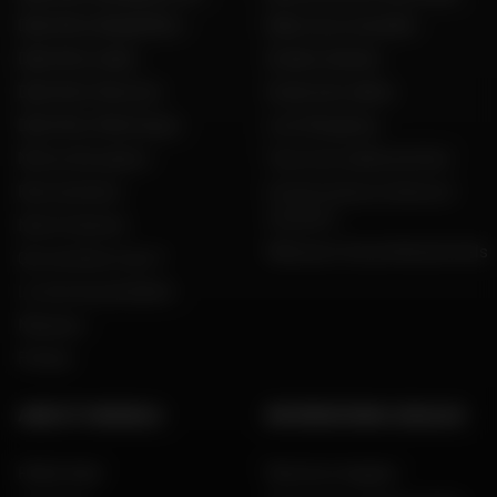
Dafy Moto België (NL)
Dafy vous conseille
Dafy Moto Italia
Guides d'achat
Dafy Moto Réunion
Guide des tailles
Dafy Moto Martinique
Live Shopping
Motos d'occasion
Tous nos codes promos
Recrutement
Constructeurs motos et
scooters
Notre histoire
Dafy pour les professionnels
Qui sommes nous ?
Le mot du président
Marques
Presse
AIDE ET CONSEILS
INFORMATIONS LÉGALES
FAQ & Aide
Mentions légales