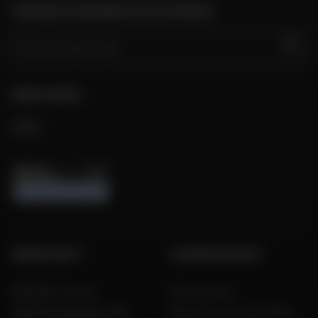
TROUVER LE MAGASIN LE PLUS PROCHE
GO
NOUS SUIVRE
GROUPE DAFY
L'EXPERTISE DAFY
Dafy Moto France
Nos services
Dafy Moto Belgique (FR)
Découvrez les tests Dafy