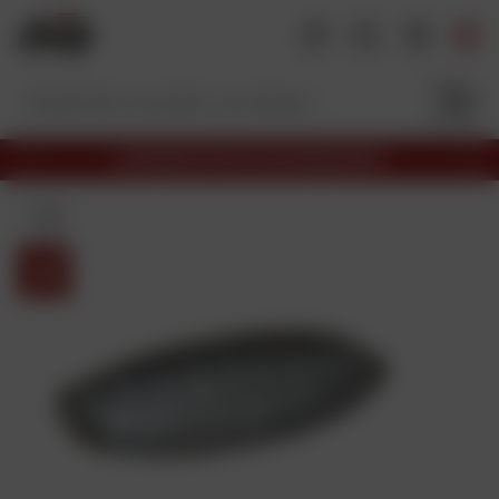
A
l
l
e
r
a
LIVRAISON OFFERTE EN RELAIS DÈS 69€
u
P
S
S
c
r
u
é
é
i
o
c
v
l
n
é
a
e
t
d
n
c
e
t
e
n
t
n
t
i
u
o
n
p
r
o