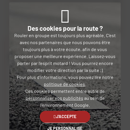
0
1
Des cookies pour la route ?
0
Rouler en groupe est toujours plus agréable. C'est
avec nos partenaires que nous pouvons être
23 août 2023
toujours plus à votre écoute, afin de vous
Anonymous
proposer une meilleure expérience. Laissez-vous
Couleur :
Très bonne chaîne solid
porter par l'esprit motard ! Vous pourrez encore
modifier votre direction par la suite ;)
Pour plus d'informations, vous pouvez lire notre
politique de cookies
.
Ces cookies permettent entre autre de
personnaliser vos publicités
au sein de
l'environnement Google.
J'ACCEPTE
JE PERSONNALISE